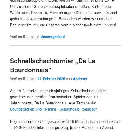
Gesellschaftsspielen hatten, wollen wir uns am 6. März ab 19
Uhr zu einem Gesellschaftsspieleabend treffen. Karten- oder
Würfelspiel, Phase 10, Mensch ärgere Dich nicht usw. – jekami
(jeder kann was mitbringen). Besonders würden wir uns über
Besucher freuen, die unseren Verein bisher noch nicht kennen!
Veröffentlicht unter
Uncategorized
Schnellschachturnier „De La
Bourdonnais“
Veröffentlicht am
11. Februar 2026
von
Andreas
Am 19.2. startet unser diesjähriges Schnellschachturnier,
gewidmet dem großen französischen Spieler des 19
Jahrhunderts, De La Bourdonnais. Alle Termine da:
Übungsbetrieb und Termine | Schachclub Ittersbach
.
Beginn ist um 20 Uhr, gespielt wird 15 Minuten Basisbendenkzeit
+ 10 Sekunden Inkrement pro Zug, je drei Runden am Abend,