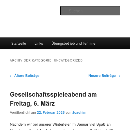
Zum
Zum
Inhalt
sekundären
Such
wechseln
Inhalt
wechseln
Schachclub Ittersbach
Hauptmenü
Startseite
Links
Übungsbetrieb und Termine
ARCHIV DER KATEGORIE:
UNCATEGORIZED
Beitragsnavigation
←
Ältere Beiträge
Neuere Beiträge
→
Gesellschaftsspieleabend am
Freitag, 6. März
Veröffentlicht am
22. Februar 2026
von
Joachim
Nachdem wir bei unserer Winterfeier im Januar viel Spaß an