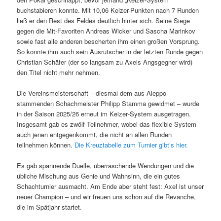
buchstabieren konnte. Mit 10,06 Keizer-Punkten nach 7 Runden
ließ er den Rest des Feldes deutlich hinter sich. Seine Siege
gegen die Mit-Favoriten Andreas Wicker und Sascha Marinkov
sowie fast alle anderen bescherten ihm einen großen Vorsprung.
So konnte ihm auch sein Ausrutscher in der letzten Runde gegen
Christian Schäfer (der so langsam zu Axels Angsgegner wird)
den Titel nicht mehr nehmen.
Die Vereinsmeisterschaft – diesmal dem aus Aleppo
stammenden Schachmeister Philipp Stamma gewidmet – wurde
in der Saison 2025/26 erneut im Keizer‑System ausgetragen.
Insgesamt gab es zwölf Teilnehmer, wobei das flexible System
auch jenen entgegenkommt, die nicht an allen Runden
teilnehmen können.
Die Kreuztabelle zum Turnier gibt’s hier.
Es gab spannende Duelle, überraschende Wendungen und die
übliche Mischung aus Genie und Wahnsinn, die ein gutes
Schachturnier ausmacht. Am Ende aber steht fest: Axel ist unser
neuer Champion – und wir freuen uns schon auf die Revanche,
die im Spätjahr startet.