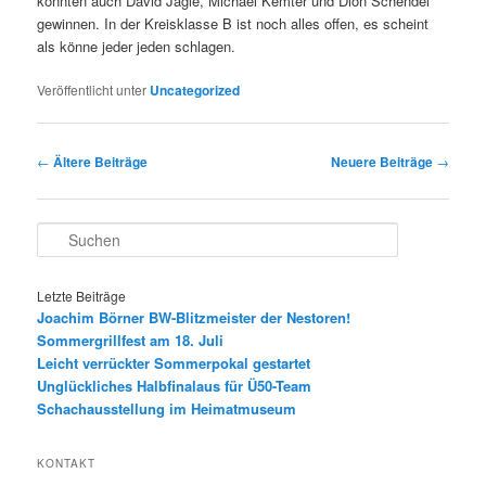
konnten auch David Jägle, Michael Kemter und Dion Schendel
gewinnen. In der Kreisklasse B ist noch alles offen, es scheint
als könne jeder jeden schlagen.
Veröffentlicht unter
Uncategorized
Beitragsnavigation
←
Ältere Beiträge
Neuere Beiträge
→
S
u
c
h
Letzte Beiträge
e
Joachim Börner BW-Blitzmeister der Nestoren!
n
Sommergrillfest am 18. Juli
Leicht verrückter Sommerpokal gestartet
Unglückliches Halbfinalaus für Ü50-Team
Schachausstellung im Heimatmuseum
KONTAKT