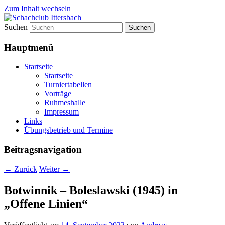
Zum Inhalt wechseln
Suchen
Schachclub Ittersbach
Hauptmenü
Startseite
Startseite
Turniertabellen
Vorträge
Ruhmeshalle
Impressum
Links
Übungsbetrieb und Termine
Beitragsnavigation
←
Zurück
Weiter
→
Botwinnik – Boleslawski (1945) in
„Offene Linien“