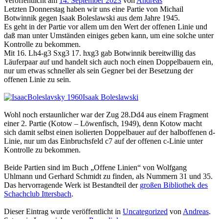
Veröffentlicht am
14. September 2023
von
Andreas
Letzten Donnerstag haben wir uns eine Partie von Michail
Botwinnik gegen Isaak Boleslawski aus dem Jahre 1945.
Es geht in der Partie vor allem um den Wert der offenen Linie und
daß man unter Umständen einiges geben kann, um eine solche unter
Kontrolle zu bekommen.
Mit 16. Lh4-g3 Sxg3 17. hxg3 gab Botwinnik bereitwillig das
Läuferpaar auf und handelt sich auch noch einen Doppelbauern ein,
nur um etwas schneller als sein Gegner bei der Besetzung der
offenen Linie zu sein.
Isaak Boleslawski
Wohl noch erstaunlicher war der Zug 28.Dd4 aus einem Fragment
einer 2. Partie (Kotow – Löwenfisch, 1949), denn Kotow macht
sich damit selbst einen isolierten Doppelbauer auf der halboffenen d-
Linie, nur um das Einbruchsfeld c7 auf der offenen c-Linie unter
Kontrolle zu bekommen.
Beide Partien sind im Buch „Offene Linien“ von Wolfgang
Uhlmann und Gerhard Schmidt zu finden, als Nummern 31 und 35.
Das hervorragende Werk ist Bestandteil der
großen Bibliothek des
Schachclub Ittersbach
.
Dieser Eintrag wurde veröffentlicht in
Uncategorized
von
Andreas
.