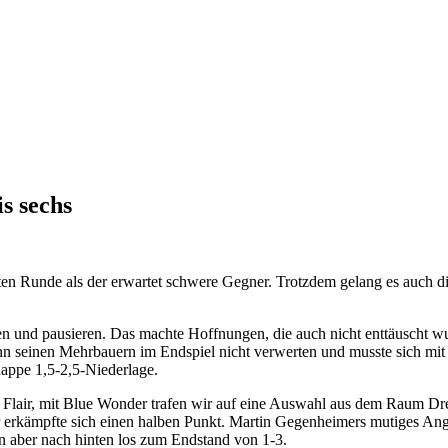
rten Runde als der erwartet schwere Gegner. Trotzdem gelang es auch d
gen und pausieren. Das machte Hoffnungen, die auch nicht enttäuscht 
nn seinen Mehrbauern im Endspiel nicht verwerten und musste sich mit
appe 1,5-2,5-Niederlage.
en Flair, mit Blue Wonder trafen wir auf eine Auswahl aus dem Raum D
erkämpfte sich einen halben Punkt. Martin Gegenheimers mutiges Angri
 aber nach hinten los zum Endstand von 1-3.
etze ein Lesezeichen zum
Permalink
.