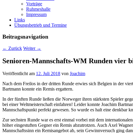
Nach dem Freilos in der dritten Runde erwies sich Belgien in der vie
Bartmann konnte ein Remis ergattern.
In der fünften Runde ließen die Norweger ihren stärksten Spieler ge
bei einer Weltmeisterschaft einfahren! Leider konnte Joachim Bartma
Mannschaftspunkt perfekt gewesen. So wurde es halt eine denkbar kn
Zur sechsten Runde war es erst einmal vorbei mit dem international
höher eingestuften Gegner ein Remis abzutrotzen. Auch Axel Wagner 
Mannschaftssinn ein Remisangebot ab, sein Gewinnversuch ging dann
Dieser Eintrag wurde veröffentlicht in
Uncategorized
von
Joachim
. S
Stolz präsentiert von WordPress