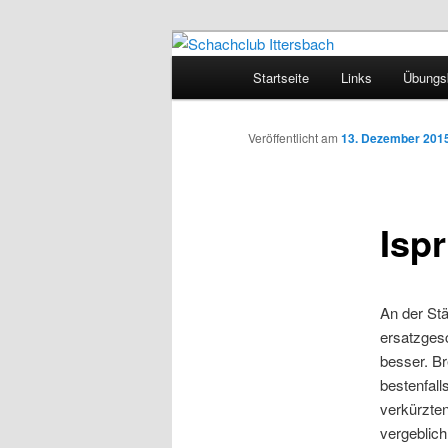
Zum
Inhalt
Hauptmenü
Startseite
Links
Übungsb
wechseln
Schachclub It
Veröffentlicht am
13. Dezember 201
Ispr
An der Stä
ersatzgesc
besser. Br
bestenfal
verkürzte
vergeblich