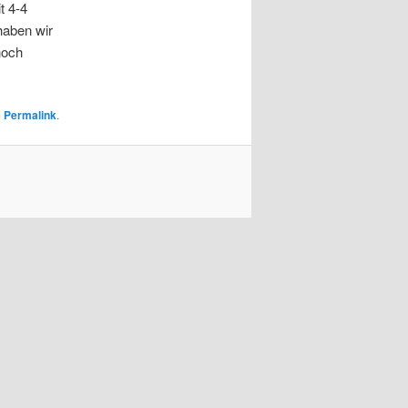
t 4-4
haben wir
noch
m
Permalink
.