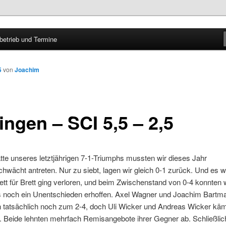
etrieb und Termine
tersbach
5
von
Joachim
ingen – SCI 5,5 – 2,5
tte unseres letztjährigen 7-1-Triumphs mussten wir dieses Jahr
hwächt antreten. Nur zu siebt, lagen wir gleich 0-1 zurück. Und es w
ett für Brett ging verloren, und beim Zwischenstand von 0-4 konnten 
ls noch ein Unentschieden erhoffen. Axel Wagner und Joachim Bartm
n tatsächlich noch zum 2-4, doch Uli Wicker und Andreas Wicker kä
. Beide lehnten mehrfach Remisangebote ihrer Gegner ab. Schließlich