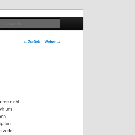
Suchen
Beitragsnavigation
←
Zurück
Weiter
→
urde nicht
wir uns
ann
mpften
 verlor