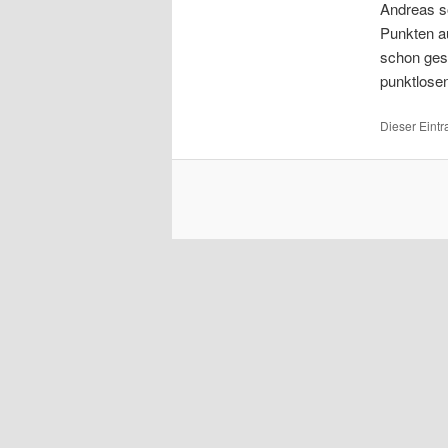
Andreas so
Punkten au
schon ges
punktlosen
Dieser Eintr