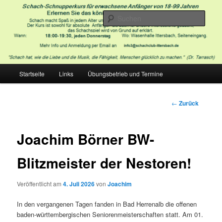
Zum
Inhalt
Such
wechseln
Schachclub Ittersbach
Hauptmenü
Startseite
Links
Übungsbetrieb und Termine
Beitragsnavigatio
←
Zurück
Joachim Börner BW-
Blitzmeister der Nestoren!
Veröffentlicht am
4. Juli 2026
von
Joachim
In den vergangenen Tagen fanden in Bad Herrenalb die offenen
baden-württembergischen Seniorenmeisterschaften statt. Am 01.